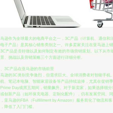
亚马逊作为全球最大的电商平台之一，3C产品（计算机、通信和
费电子产品）是其核心销售类别之一。许多卖家关注在亚马逊上
售3C产品是否好做以及如何制定有效的市场营销策划。以下从市
前景、挑战以及营销策略三个方面进行详细分析。
一、3C产品在亚马逊的市场前景
亚马逊的3C类别竞争激烈，但需求巨大。全球消费者对智能手机
耳机、笔记本电脑、智能家居设备等产品持续追捧，尤其在促销
Prime Day或黑五期间，销量飙升。对于新卖家，如果选择细分
场或创新产品（如环保充电器、定制化配件），仍有发展空间。
，亚马逊的FBA（Fulfillment by Amazon）服务简化了物流和客
服，降低了入门门槛。