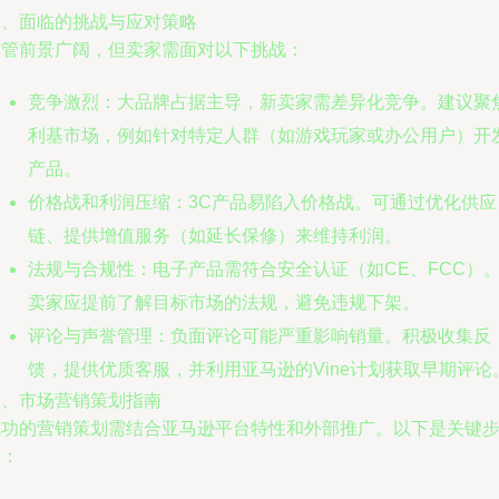
二、面临的挑战与应对策略
尽管前景广阔，但卖家需面对以下挑战：
竞争激烈：大品牌占据主导，新卖家需差异化竞争。建议聚
利基市场，例如针对特定人群（如游戏玩家或办公用户）开
产品。
价格战和利润压缩：3C产品易陷入价格战。可通过优化供应
链、提供增值服务（如延长保修）来维持利润。
法规与合规性：电子产品需符合安全认证（如CE、FCC）
卖家应提前了解目标市场的法规，避免违规下架。
评论与声誉管理：负面评论可能严重影响销量。积极收集反
馈，提供优质客服，并利用亚马逊的Vine计划获取早期评论
三、市场营销策划指南
成功的营销策划需结合亚马逊平台特性和外部推广。以下是关键
骤：